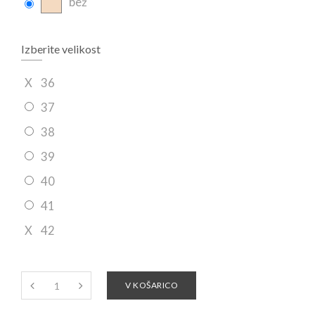
bež
Izberite velikost
X
36
37
38
39
40
41
X
42
V KOŠARICO