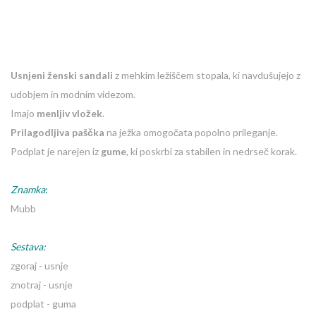
Usnjeni ženski sandali
z mehkim ležiščem stopala, ki navdušujejo z
udobjem in modnim videzom.
Imajo
menljiv vložek
.
Prilagodljiva paščka
na ježka omogočata popolno prileganje.
Podplat je narejen iz
gume
, ki poskrbi za stabilen in nedrseč korak.
Znamka
:
Mubb
Sestava:
zgoraj - usnje
znotraj - usnje
podplat - guma