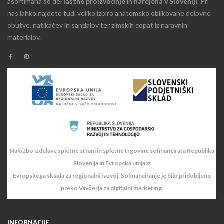
asortimana so del
lastne proizvodnje
in
narejena v Sloveniji
. Pri
nas lahko najdete tudi veliko izbiro anatomsko oblikovane delovne
obutve, natikačev in sandalov ter zimskih copat iz naravnih
materialov.
Naložbo izdelave spletne strani in spletne trgovine sofinancirata Republika
Slovenija in Evropska unija iz
Evropskega sklada za regionalni razvoj. Sofinanciranje je bilo pridobljeno
preko Vavčerja za digitalni marketing.
INFORMACIJE