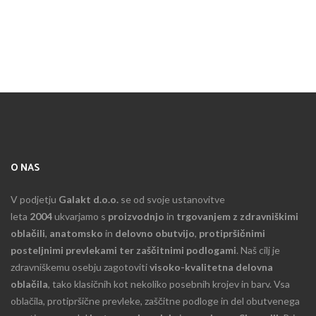
O NAS
V podjetju
Galakt d.o.o.
se od svoje ustanovitve
leta
2004
ukvarjamo s
proizvodnjo
in
trgovanjem z zdravniškimi
oblačili
,
anatomsko
in
delovno obutvijo
,
protipršičnimi
posteljnimi prevlekami ter zaščitnimi podlogami
. Naš cilj je
zdravniškemu osebju zagotoviti
visoko-kvalitetna delovna
oblačila
, tako klasičnih kot nekoliko posebnih krojev in barv. Vsa
oblačila, protipršične prevleke, zaščitne podloge in del obutvenega