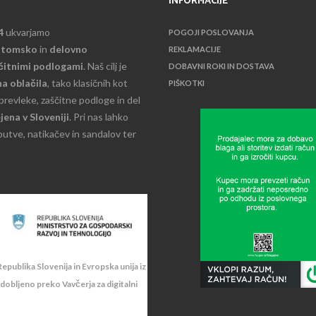
INFORMACIJE
4
ukvarjamo
POGOJI POSLOVANJA
atomsko
in
delovno
REKLAMACIJE
ščitnimi podlogami
. Naš cilj je
DOBAVNI ROKI IN DOSTAVA
a oblačila
, tako klasičnih kot
PIŠKOTKI
 prevleke, zaščitne podloge in del
jena v Sloveniji
. Pri nas lahko
butve, natikačev in sandalov ter
epublika Slovenija in Evropska unija iz
idobljeno preko Vavčerja za digitalni