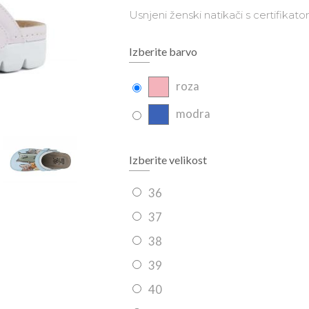
Usnjeni ženski natikači s certifikat
Izberite barvo
roza
modra
Izberite velikost
36
37
38
39
40