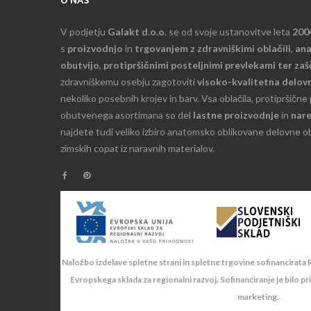
O NAS
V podjetju
Galakt d.o.o.
se od svoje ustanovitve leta
200
s
proizvodnjo
in
trgovanjem z zdravniškimi oblačili
,
an
obutvijo
,
protipršičnimi posteljnimi prevlekami ter za
zdravniškemu osebju zagotoviti
visoko-kvalitetna delovn
nekoliko posebnih krojev in barv. Vsa oblačila, protipršične
obutvenega asortimana so del
lastne proizvodnje
in
nare
najdete tudi veliko izbiro anatomsko oblikovane delovne o
zimskih copat iz naravnih materialov.
Naložbo izdelave spletne strani in spletne trgovine sofinancirata R
Evropskega sklada za regionalni razvoj. Sofinanciranje je bilo pr
marketing.