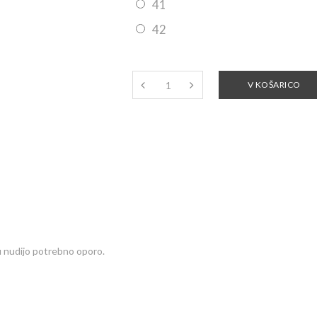
41
42
V KOŠARICO
lu nudijo potrebno oporo.