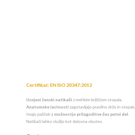
Certifikat: EN ISO 20347:2012
Usnjeni ženski natikači
z mehkim ležiščem stopala.
Anatomske lastnosti
zagotavljajo pravilno držo in stopa
Imajo pašček
z možnostjo prilagoditve čez petni del
.
Natikači lahko služijo kot delovna obutev.