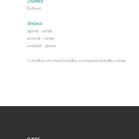
Znamka
:
Dr.Feet
Sestava:
zgoraj - usnje
znotraj - usnje
podplat - guma
*v kolikor ste med številko svetujemo številko večje