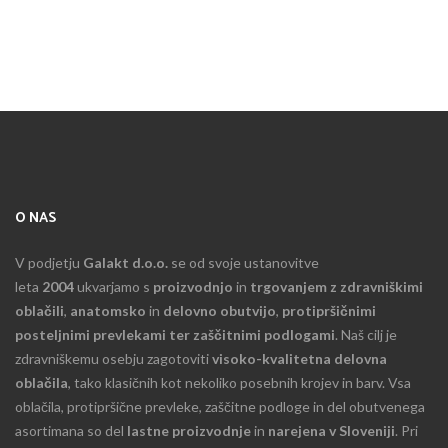
O NAS
V podjetju
Galakt d.o.o.
se od svoje ustanovitve
leta
2004
ukvarjamo s
proizvodnjo
in
trgovanjem z zdravniškimi
oblačili
,
anatomsko
in
delovno obutvijo
,
protipršičnimi
posteljnimi prevlekami ter zaščitnimi podlogami
. Naš cilj je
zdravniškemu osebju zagotoviti
visoko-kvalitetna delovna
oblačila
, tako klasičnih kot nekoliko posebnih krojev in barv. Vsa
oblačila, protipršične prevleke, zaščitne podloge in del obutvenega
asortimana so del
lastne proizvodnje
in
narejena v Sloveniji
. Pri