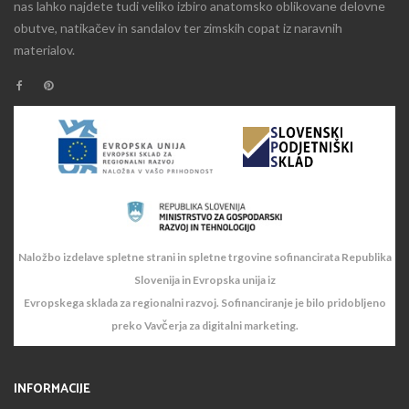
nas lahko najdete tudi veliko izbiro anatomsko oblikovane delovne
obutve, natikačev in sandalov ter zimskih copat iz naravnih
materialov.
Naložbo izdelave spletne strani in spletne trgovine sofinancirata Republika
Slovenija in Evropska unija iz
Evropskega sklada za regionalni razvoj. Sofinanciranje je bilo pridobljeno
preko Vavčerja za digitalni marketing.
INFORMACIJE