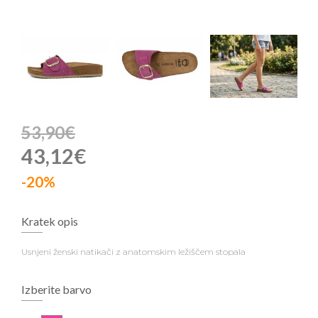
53,90€
43,12€
-20%
Kratek opis
Usnjeni ženski natikači z anatomskim ležiščem stopala
Izberite barvo