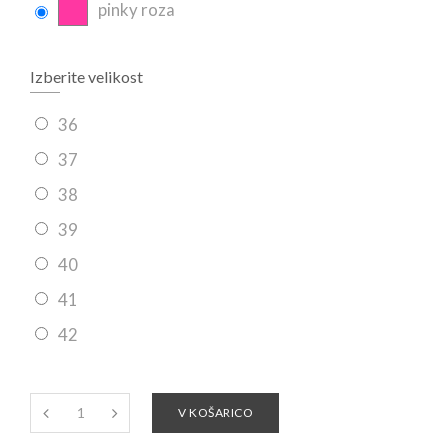
pinky roza
Izberite velikost
36
37
38
39
40
41
42
V KOŠARICO