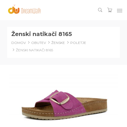
Ženski natikači 8165
DOMOV
OBUTEV
ŽENSKE
POLETJE
ŽENSKI NATIKAČI 8165