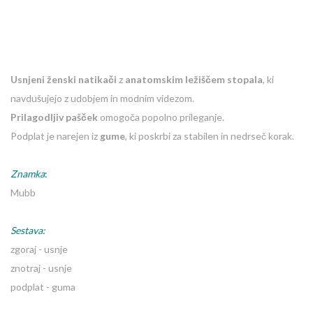
Usnjeni ženski natikači
z
anatomskim ležiščem stopala
, ki
navdušujejo z udobjem in modnim videzom.
Prilagodljiv pašček
omogoča popolno prileganje.
Podplat je narejen iz
gume
, ki poskrbi za stabilen in nedrseč korak.
Znamka
:
Mubb
Sestava:
zgoraj - usnje
znotraj - usnje
podplat - guma