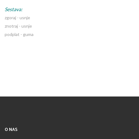
Sestava:
zgoraj - usnje
znotraj - usnje
podplat - guma
O NAS