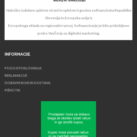
Naložbo izdelave spletne strani in spletne trgovine sofinancirata Republika
Slovenija in Evropska unija iz
Evropskega sklada za regionalni razvoj. Sofinanciranje je bilo pridobljeno
preko Vavčerja za digitalni marketing.
INFORMACIJE
POGOJI POSLOVANJA
REKLAMACIJE
DOBAVNI ROKI IN DOSTAVA
PIŠKOTKI