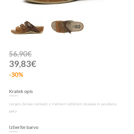
56,90€
39,83€
-30%
Kratek opis
Usnjeni ženski natikači z mehkim ležiščem stopala in povišano
peto
Izberite barvo