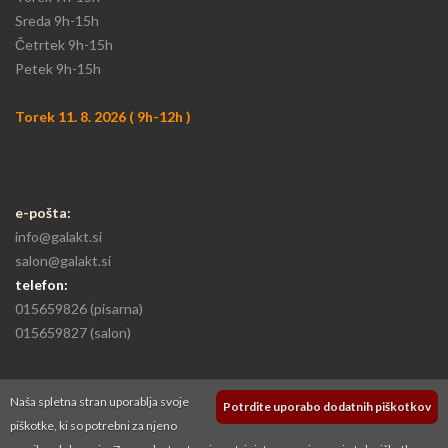
Sreda 9h-15h
​Četrtek 9h-15h
Petek 9h-15h
Torek 11. 8. 2026 ( 9h-12h )
e-pošta:
info@galakt.si
salon@galakt.si
telefon:
015659826
(pisarna)
015659827
(salon)
Naša spletna stran uporablja svoje
Potrdite uporabo dodatnih piškotkov
piškotke, ki so potrebni za njeno