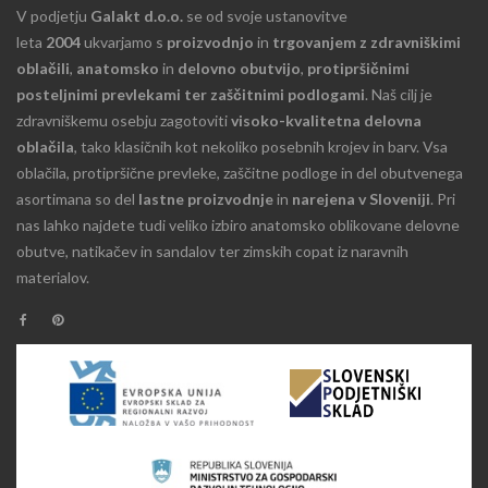
V podjetju
Galakt d.o.o.
se od svoje ustanovitve
leta
2004
ukvarjamo s
proizvodnjo
in
trgovanjem z zdravniškimi
oblačili
,
anatomsko
in
delovno obutvijo
,
protipršičnimi
posteljnimi prevlekami ter zaščitnimi podlogami
. Naš cilj je
zdravniškemu osebju zagotoviti
visoko-kvalitetna delovna
oblačila
, tako klasičnih kot nekoliko posebnih krojev in barv. Vsa
oblačila, protipršične prevleke, zaščitne podloge in del obutvenega
asortimana so del
lastne proizvodnje
in
narejena v Sloveniji
. Pri
nas lahko najdete tudi veliko izbiro anatomsko oblikovane delovne
obutve, natikačev in sandalov ter zimskih copat iz naravnih
materialov.