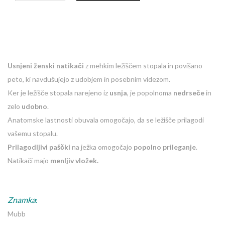
Usnjeni ženski natikači
z mehkim ležiščem stopala in povišano
peto, ki navdušujejo z udobjem in posebnim videzom.
Ker je ležišče stopala narejeno iz
usnja
, je popolnoma
nedrseče
in
zelo
udobno
.
Anatomske lastnosti obuvala omogočajo, da se ležišče prilagodi
vašemu stopalu.
Prilagodljivi paščki
na ježka omogočajo
popolno prileganje
.
Natikači majo
menljiv vložek.
Znamka
:
Mubb