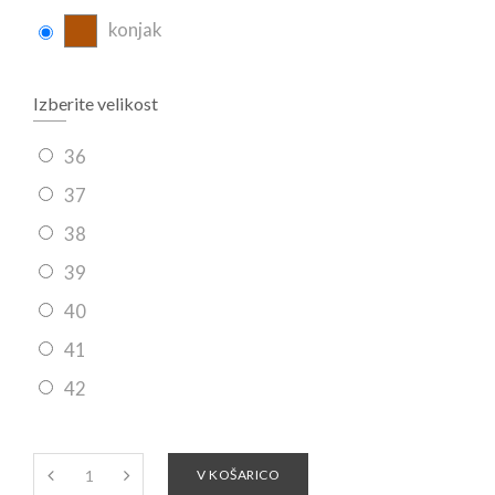
konjak
Izberite velikost
36
37
38
39
40
41
42
V KOŠARICO