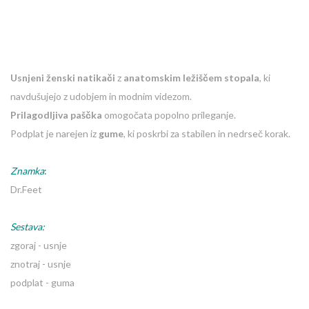
Usnjeni ženski natikači
z
anatomskim ležiščem stopala
, ki
navdušujejo z udobjem in modnim videzom.
Prilagodljiva paščka
omogočata popolno prileganje.
Podplat je narejen iz
gume
, ki poskrbi za stabilen in nedrseč korak.
Znamka
:
Dr.Feet
Sestava:
zgoraj - usnje
znotraj - usnje
podplat - guma