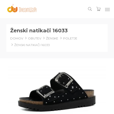
Ženski natikači 16033
DOMOV
OBUTEV
ŽENSKE
POLETJE
ŽENSKI NATIKAČI 16033