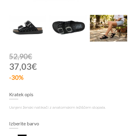
52,90€
37,03€
-30%
Kratek opis
Usnjeni ženski natikači z anatomskim ležiščem stopala.
Izberite barvo