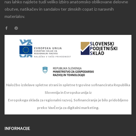
nas lahko najdete tudi veliko izbiro anatomsko oblikovane delovne
obutve, natikačev in sandalov ter zimskih copat iz naravnih
materialov.
Naložbo izdelave spletne strani in spletne trgovine sofinancirata Republika
Slovenija in Evropska unija iz
Evropskega sklada za regionalni razvoj. Sofinanciranje je bilo pridobljeno
preko Vavčerja za digitalni marketing.
INFORMACIJE