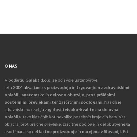
O NAS
V podjetju
Galakt d.o.o.
se od svoje ustanovitve
leta
2004
ukvarjamo s
proizvodnjo
in
trgovanjem z zdravniškimi
oblačili
,
anatomsko
in
delovno obutvijo
,
protipršičnimi
posteljnimi prevlekami ter zaščitnimi podlogami
. Naš cilj je
zdravniškemu osebju zagotoviti
visoko-kvalitetna delovna
oblačila
, tako klasičnih kot nekoliko posebnih krojev in barv. Vsa
oblačila, protipršične prevleke, zaščitne podloge in del obutvenega
asortimana so del
lastne proizvodnje
in
narejena v Sloveniji
. Pri