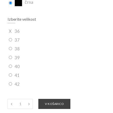
črna
Izberite velikost
X
36
37
38
39
40
41
42
V KOŠARICO