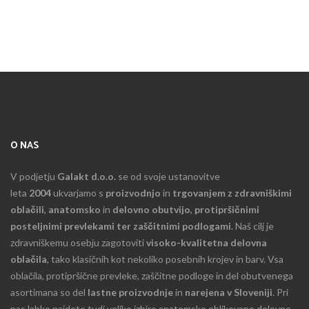
O NAS
V podjetju
Galakt d.o.o.
se od svoje ustanovitve
leta
2004
ukvarjamo s
proizvodnjo
in
trgovanjem z zdravniškimi
oblačili
,
anatomsko
in
delovno obutvijo
,
protipršičnimi
posteljnimi prevlekami ter zaščitnimi podlogami
. Naš cilj je
zdravniškemu osebju zagotoviti
visoko-kvalitetna delovna
oblačila
, tako klasičnih kot nekoliko posebnih krojev in barv. Vsa
oblačila, protipršične prevleke, zaščitne podloge in del obutvenega
asortimana so del
lastne proizvodnje
in
narejena v Sloveniji
. Pri
nas lahko najdete tudi veliko izbiro anatomsko oblikovane delovne