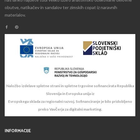
obutve, natikačev in sandalov ter zimskih copat iz naravnih
materialov.
Naložbo izdelave spletne strani in spletne trgovine sofinancirata Republika
Slovenija in Evropska unija iz
Evropskega sklada za regionalni razvoj. Sofinanciranje je bilo pridobljeno
preko Vavčerja za digitalni marketing.
INFORMACIJE