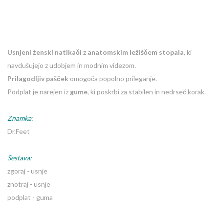
Usnjeni ženski natikači
z
anatomskim ležiščem stopala
, ki
navdušujejo z udobjem in modnim videzom.
Prilagodljiv pašček
omogoča popolno prileganje.
Podplat je narejen iz
gume
, ki poskrbi za stabilen in nedrseč korak.
Znamka
:
Dr.Feet
Sestava:
zgoraj - usnje
znotraj - usnje
podplat - guma