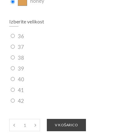
honey
Izberite velikost
36
37
38
39
40
41
42
V KOŠARICO