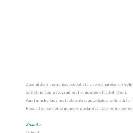
Zgornji del in notranjost copat sta v celoti narejena iz
voln
potrebno
toploto
,
zračnost
in
udobje
v hladnih dneh.
Anatomske lastnosti
obuvala zagotavljajo pravilno držo 
Podplat je narejen iz
gume
, ki poskrbi za stabilen in nedrse
Znamka
:
Dr.Feet