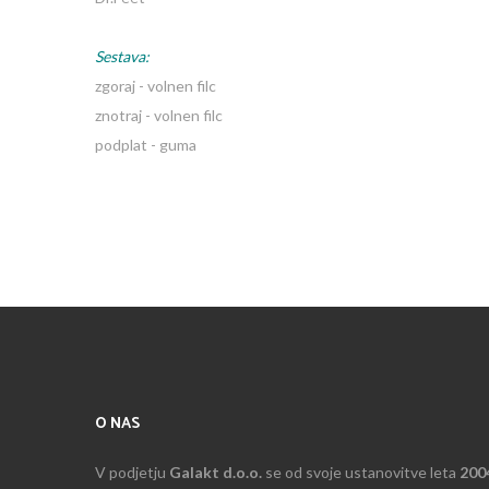
Sestava:
zgoraj - volnen filc
znotraj - volnen filc
podplat - guma
O NAS
V podjetju
Galakt d.o.o.
se od svoje ustanovitve leta
200