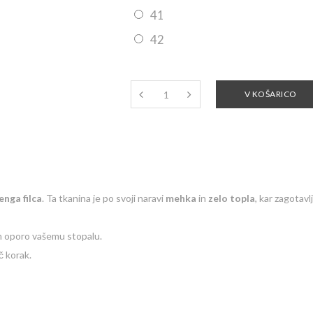
41
42
V KOŠARICO
enga filca
. Ta tkanina je po svoji naravi
mehka
in
zelo topla
, kar zagotav
in oporo vašemu stopalu.
č korak.