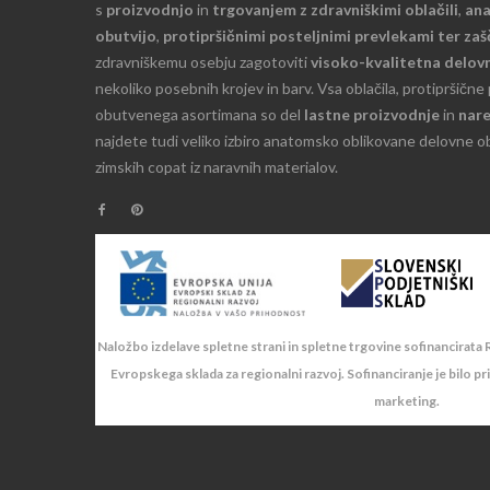
s
proizvodnjo
in
trgovanjem z zdravniškimi oblačili
,
an
obutvijo
,
protipršičnimi posteljnimi prevlekami ter za
zdravniškemu osebju zagotoviti
visoko-kvalitetna delovn
nekoliko posebnih krojev in barv. Vsa oblačila, protipršične
obutvenega asortimana so del
lastne proizvodnje
in
nare
najdete tudi veliko izbiro anatomsko oblikovane delovne o
zimskih copat iz naravnih materialov.
Naložbo izdelave spletne strani in spletne trgovine sofinancirata R
Evropskega sklada za regionalni razvoj. Sofinanciranje je bilo pr
marketing.