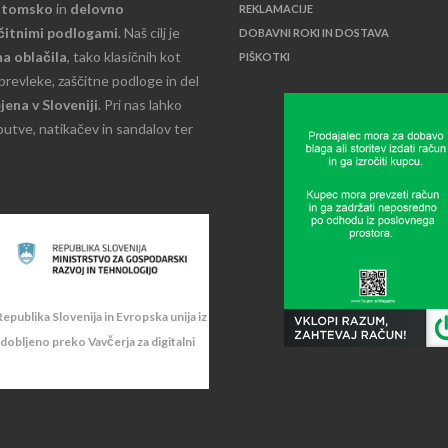
atomsko
in
delovno
REKLAMACIJE
ščitnimi podlogami
. Naš cilj je
DOBAVNI ROKI IN DOSTAVA
a oblačila
, tako klasičnih kot
PIŠKOTKI
 prevleke, zaščitne podloge in del
jena v Sloveniji
. Pri nas lahko
butve, natikačev in sandalov ter
epublika Slovenija in Evropska unija iz
idobljeno preko Vavčerja za digitalni