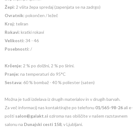
Žepi:
2 všita žepa spredaj (zapenjata se na zadrgo)
Ovratnik:
pokončen / ležeč
Kroj:
teliran
Rokavi:
kratki rokavi
Velikosti:
34 - 46
Posebnosti:
/
Krčenje:
2 % po dolžini, 2 % po širini.
Pranje:
na temperaturi do 95°C
Sestava:
60 % bombaž - 40 % poliester (saten)
Možna je tudi izdelava iz drugih materialov in v drugih barvah.
Za več informacij nas kontaktirajte po telefonu
01/565-98-26
ali e-
pošti
salon@galakt.si
oziroma nas obiščite v našem razstavnem
salonu na
Dunajski cesti 158
, v Ljubljani.