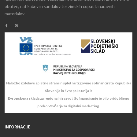
obutve, natikačev in sandalov ter zimskih copat iz naravnih
materialov.
Naložbo izdelave spletne strani in spletne trgovine sofinancirata Republika
Slovenija in Evropska unija iz
Evropskega sklada za regionalni razvoj. Sofinanciranje je bilo pridobljeno
preko Vavčerja za digitalni marketing.
INFORMACIJE