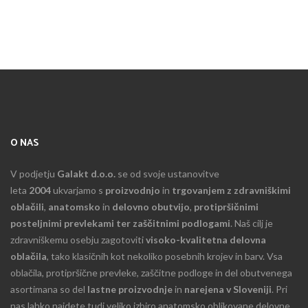
O NAS
V podjetju
Galakt d.o.o.
se od svoje ustanovitve
leta
2004
ukvarjamo s
proizvodnjo
in
trgovanjem z zdravniškimi
oblačili
,
anatomsko
in
delovno obutvijo
,
protipršičnimi
posteljnimi prevlekami ter zaščitnimi podlogami
. Naš cilj je
zdravniškemu osebju zagotoviti
visoko-kvalitetna delovna
oblačila
, tako klasičnih kot nekoliko posebnih krojev in barv. Vsa
oblačila, protipršične prevleke, zaščitne podloge in del obutvenega
asortimana so del
lastne proizvodnje
in
narejena v Sloveniji
. Pri
nas lahko najdete tudi veliko izbiro anatomsko oblikovane delovne