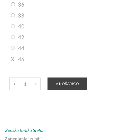
36
38
40
42
44
X
46
V KOŠARICO
Ženska tunika Stella
Zapenjanje:
gumbi