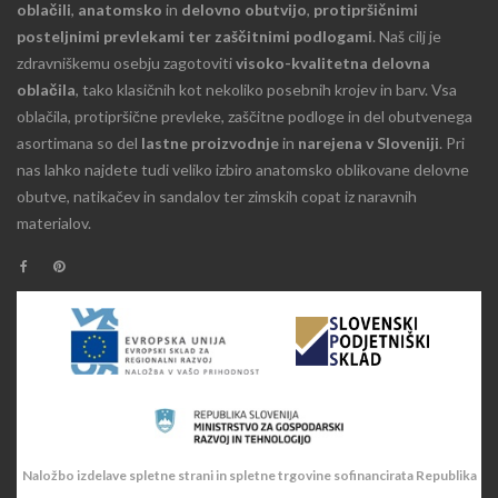
oblačili
,
anatomsko
in
delovno obutvijo
,
protipršičnimi
posteljnimi prevlekami ter zaščitnimi podlogami
. Naš cilj je
zdravniškemu osebju zagotoviti
visoko-kvalitetna delovna
oblačila
, tako klasičnih kot nekoliko posebnih krojev in barv. Vsa
oblačila, protipršične prevleke, zaščitne podloge in del obutvenega
asortimana so del
lastne proizvodnje
in
narejena v Sloveniji
. Pri
nas lahko najdete tudi veliko izbiro anatomsko oblikovane delovne
obutve, natikačev in sandalov ter zimskih copat iz naravnih
materialov.
Naložbo izdelave spletne strani in spletne trgovine sofinancirata Republika