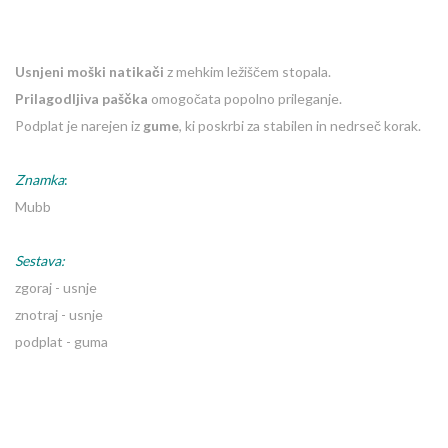
Usnjeni moški natikači
z mehkim ležiščem stopala.
Prilagodljiva paščka
omogočata popolno prileganje.
Podplat je narejen iz
gume
, ki poskrbi za stabilen in nedrseč korak.
Znamka
:
Mubb
Sestava:
zgoraj - usnje
znotraj - usnje
podplat - guma