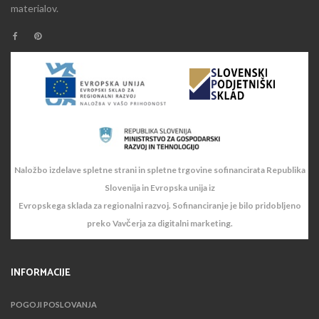
materialov.
Naložbo izdelave spletne strani in spletne trgovine sofinancirata Republika
Slovenija in Evropska unija iz
Evropskega sklada za regionalni razvoj. Sofinanciranje je bilo pridobljeno
preko Vavčerja za digitalni marketing.
INFORMACIJE
POGOJI POSLOVANJA