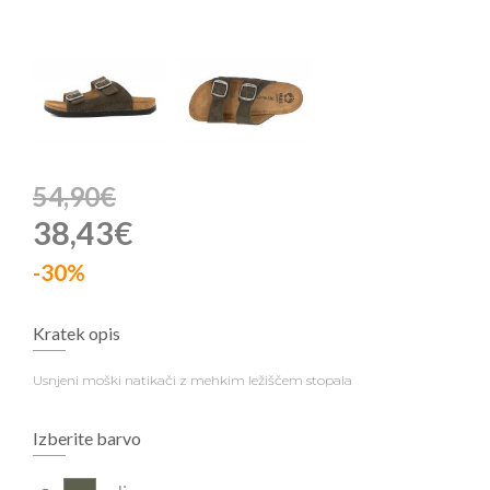
54,90€
38,43€
-30%
Kratek opis
Usnjeni moški natikači z mehkim ležiščem stopala
Izberite barvo