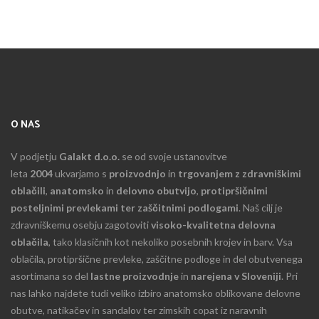
O NAS
V podjetju
Galakt d.o.o.
se od svoje ustanovitve
leta
2004
ukvarjamo s
proizvodnjo
in
trgovanjem z zdravniškimi
oblačili
,
anatomsko
in
delovno obutvijo
,
protipršičnimi
posteljnimi prevlekami ter zaščitnimi podlogami
. Naš cilj je
zdravniškemu osebju zagotoviti
visoko-kvalitetna delovna
oblačila
, tako klasičnih kot nekoliko posebnih krojev in barv. Vsa
oblačila, protipršične prevleke, zaščitne podloge in del obutvenega
asortimana so del
lastne proizvodnje
in
narejena v Sloveniji
. Pri
nas lahko najdete tudi veliko izbiro anatomsko oblikovane delovne
obutve, natikačev in sandalov ter zimskih copat iz naravnih