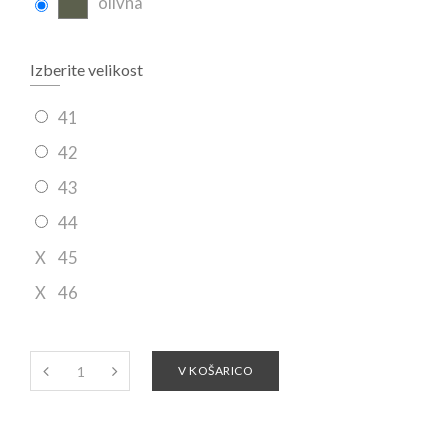
olivna
Izberite velikost
41
42
43
44
X
45
X
46
V KOŠARICO