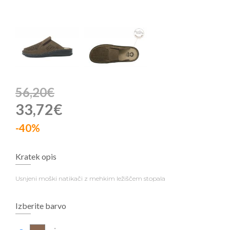
56,20€
33,72€
-40%
Kratek opis
Usnjeni moški natikači z mehkim ležiščem stopala
Izberite barvo