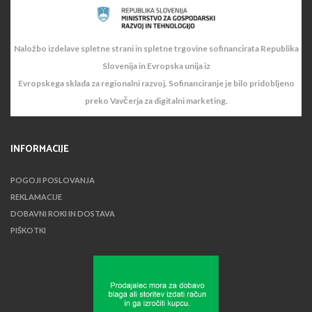
Naložbo izdelave spletne strani in spletne trgovine sofinancirata Republika
Slovenija in Evropska unija iz
Evropskega sklada za regionalni razvoj. Sofinanciranje je bilo pridobljeno
preko Vavčerja za digitalni marketing.
INFORMACIJE
POGOJI POSLOVANJA
REKLAMACIJE
DOBAVNI ROKI IN DOSTAVA
PIŠKOTKI