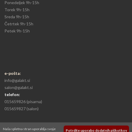
Ponedeljek
9h-15h​
Torek 9h-15h​
Sreda 9h-15h
​Četrtek 9h-15h
Petek 9h-15h
e-pošta:
info@galakt.si
salon@galakt.si
telefon:
015659826
(pisarna)
015659827
(salon)
Naša spletna stran uporablja svoje
Potrdite uporabo dodatnih piškotkov