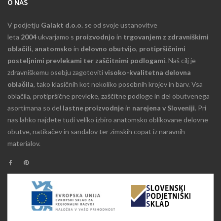
O NAS
V podjetju
Galakt d.o.o.
se od svoje ustanovitve
leta
2004
ukvarjamo s
proizvodnjo
in
trgovanjem z zdravniškimi
oblačili
,
anatomsko
in
delovno obutvijo
,
protipršičnimi
posteljnimi prevlekami ter zaščitnimi podlogami
. Naš cilj je
zdravniškemu osebju zagotoviti
visoko-kvalitetna delovna
oblačila
, tako klasičnih kot nekoliko posebnih krojev in barv. Vsa
oblačila, protipršične prevleke, zaščitne podloge in del obutvenega
asortimana so del
lastne proizvodnje
in
narejena v Sloveniji
. Pri
nas lahko najdete tudi veliko izbiro anatomsko oblikovane delovne
obutve, natikačev in sandalov ter zimskih copat iz naravnih
materialov.