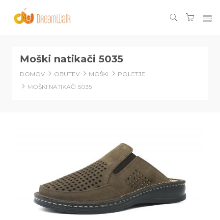
Moški natikači 5035
DOMOV
OBUTEV
MOŠKI
POLETJE
MOŠKI NATIKAČI 5035