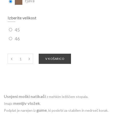
rjava
Izberite velikost
45
46
V KOŠARICO
Usnjeni moški natikači
z mehkim ležiščem stopala.
menljiv vložek
Imajo
.
gume
Podplat je narejen iz
, ki poskrbi za stabilen in nedrseč korak.