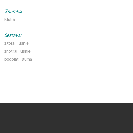
Znamka
:
Mubb
Sestava:
zgoraj - usnje
znotraj - usnje
podplat - guma