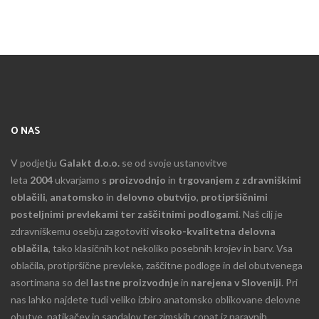
O NAS
V podjetju
Galakt d.o.o.
se od svoje ustanovitve
leta
2004
ukvarjamo s
proizvodnjo
in
trgovanjem z zdravniškimi
oblačili
,
anatomsko
in
delovno obutvijo
,
protipršičnimi
posteljnimi prevlekami ter zaščitnimi podlogami
. Naš cilj je
zdravniškemu osebju zagotoviti
visoko-kvalitetna delovna
oblačila
, tako klasičnih kot nekoliko posebnih krojev in barv. Vsa
oblačila, protipršične prevleke, zaščitne podloge in del obutvenega
asortimana so del
lastne proizvodnje
in
narejena v Sloveniji
. Pri
nas lahko najdete tudi veliko izbiro anatomsko oblikovane delovne
obutve, natikačev in sandalov ter zimskih copat iz naravnih