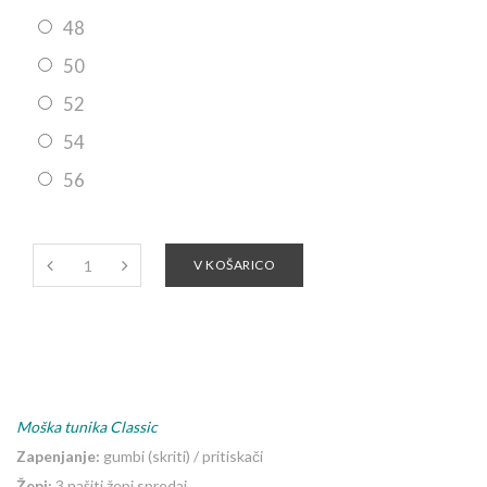
48
50
52
54
56
V KOŠARICO
Moška tunika Classic
Zapenjanje:
gumbi (skriti) / pritiskači
Žepi:
3 našiti žepi spredaj