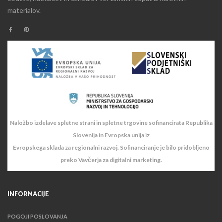
materialov.
Naložbo izdelave spletne strani in spletne trgovine sofinancirata Republika
Slovenija in Evropska unija iz
Evropskega sklada za regionalni razvoj. Sofinanciranje je bilo pridobljeno
preko Vavčerja za digitalni marketing.
INFORMACIJE
POGOJI POSLOVANJA