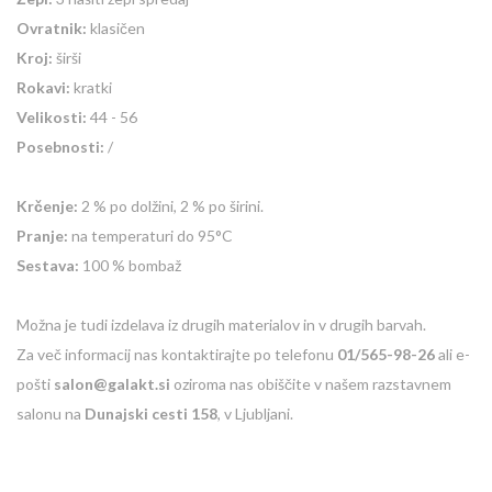
Ovratnik:
klasičen
Kroj:
širši
Rokavi:
kratki
Velikosti:
44 - 56
Posebnosti:
/
Krčenje:
2 % po dolžini, 2 % po širini.
Pranje:
na temperaturi do 95°C
Sestava:
100 % bombaž
Možna je tudi izdelava iz drugih materialov in v drugih barvah.
Za več informacij nas kontaktirajte po telefonu
01/565-98-26
ali e-
pošti
salon@galakt.si
oziroma nas obiščite v našem razstavnem
salonu na
Dunajski cesti 158
, v Ljubljani.